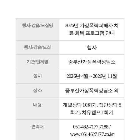
2026년 가정폭력피해자 치
행사/강습/모집명
료·회복 프로그램 안내
행사
행사/강습/모집
중부산가정폭력상담소
기관/단체명
2026년 4월 ~ 2026년 11월
일시
중부산가정폭력상담소 외
장소
개별상담 10회기, 집단상담 5
내용
회기, 치유캠프 1회기
051-462-7177,7188 /
연락처
www.0514627177.co.kr