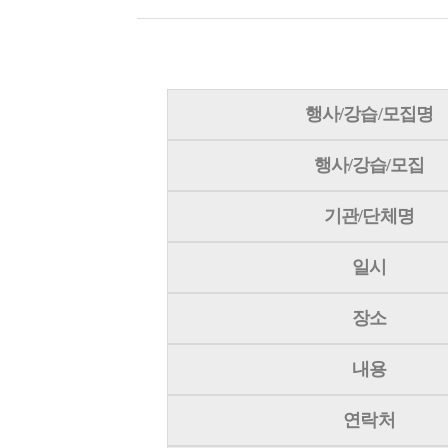
행사/강습/모집명
행사/강습/모집
기관/단체명
일시
장소
내용
연락처