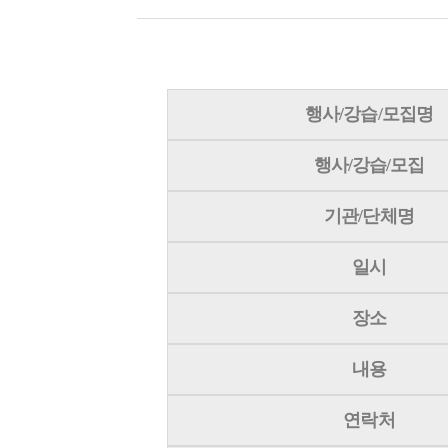
행사/강습/모집명
행사/강습/모집
기관/단체명
일시
장소
내용
연락처