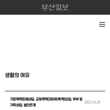
생활의 여유
가정폭력피해상담, 교제폭력(데이트폭력)상담, 부부 및
2025.10.20
가족상담, 쉼터연계