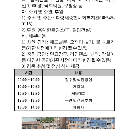
신
1,000
명
,
국회의원
,
구청장 등
마
.
주최 및 주관
,
후원
1)
주최 및 주관
:
파랑새종합사회복지관
(
☎
545-
0115)
2)
후원
:
㈜
대한홀딩스
(
구
.
힐탑건설
)
바
.
세부내용
1)
체육 경기
:
애드벌룬
,
오재미 넣기
,
물 나르기
등
(
기관 사정에 따라 변경 될 수 있음
)
2)
축하 공연
:
민요장구
,
라인댄스
,
난타
,
각설이
등 다양한 공연
(
기관 사정에 따라 변경 될 수 있음
)
3)
경품 추첨 및 점심 식사 제공
시간
내용
09:00 ~ 10:00
접수 및 식전 공연
10:00 ~ 10:30
개회식
10:30 ~ 12:30
체육대회
12:30 ~ 13:30
공연 및 경품 추첨
13:30 ~ 14:00
폐회사