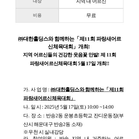
지역 내 어르신
대상
무료
비용
㈜
대한홀딩스와 함께하는
「
제
11
회 파랑새어르
신체육대회
」
개최
!
지역 어르신들의 건강한 웃음꽃 만발
!
제
11
회
파랑새어르신체육대회
5
월
17
일 개최
!!
가
.
사 업 명
:
㈜
대한홀딩스와 함께하는
「
제
11
회
파랑새어르신체육대회
」
나
.
일 시
: 2025
년
5
월
17
일
(
토
) 10:00 ~14:00
다
.
장 소
:
반송
2
동 운봉초등학교 잔디운동장
(
부
산시 해운대구 반송
2
동 소재
)
※
우천 시 실내강당
라
.
참여인원
:
반송 지역 내 거주하는 어르