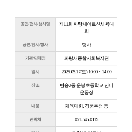
제11회 파랑새어르신체육대
공연/전시/행사명
회
행사
공연/전시/행사
파랑새종합사회복지관
기관/단체명
2025.05.17(토) 10:00 ~ 14:00
일시
반송2동 운봉초등학교 잔디
장소
운동장
체육대회, 경품추첨 등
내용
051-545-0115
연락처