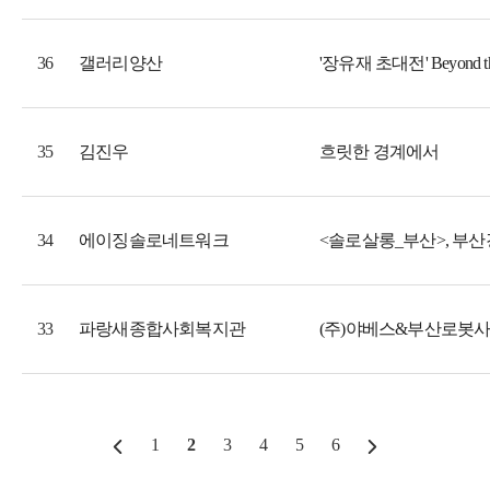
갤러리양산
'장유재 초대전' Beyond th
36
김진우
흐릿한 경계에서
35
에이징솔로네트워크
<솔로살롱_부산>, 부산
34
파랑새종합사회복지관
(주)야베스&부산로봇
33
1
2
3
4
5
6