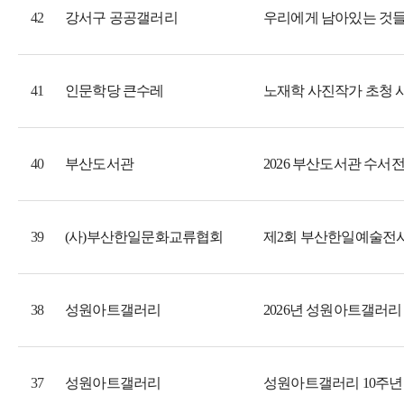
강서구 공공갤러리
우리에게 남아있는 것
42
인문학당 큰수레
노재학 사진작가 초청 시
41
부산도서관
2026 부산도서관 수서전
40
(사)부산한일문화교류협회
제2회 부산한일예술전
39
성원아트갤러리
2026년 성원아트갤러리 기획
38
성원아트갤러리
성원아트갤러리 10주년
37