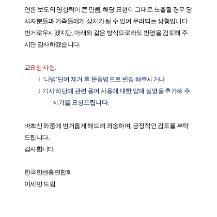
언론 보도의 영향력이 큰 만큼
,
해당 표현이 그대로 노출될 경우 당
사자분들과 가족들에게 상처가 될 수 있어 우려되는 상황입니다
.
번거로우시겠지만
,
아래와 같은 방식으로라도 반영을 검토해 주
시면 감사하겠습니다
.
☑
요청
사항
:
l
‘
나병
'
단어 제거 후 문둥병으로 변경 해주시거나
l
기사 하단에 관련 용어 사용에 대한 양해 설명을 추가해 주
시기를 요청드립니다
.
바쁘신 와중에 번거롭게 해드려 죄송하며
,
긍정적인 검토를 부탁
드립니다
.
감사합니다
.
한국한센총연합회
이세빈 드림