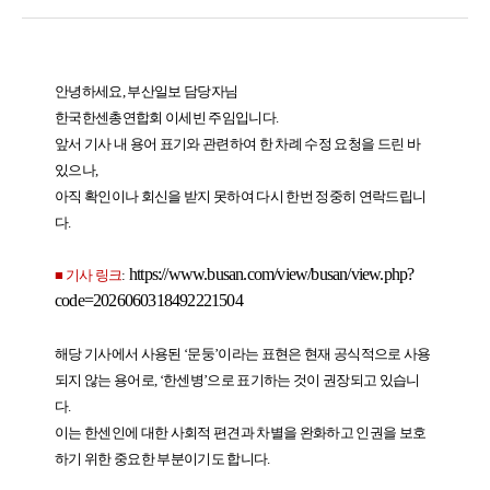
안녕하세요
, 부산일보 담당자님
한국한센총연합회 이세빈 주임입니다
.
앞서 기사 내 용어 표기와 관련하여 한 차례 수정 요청을 드린 바
있으나
,
아직 확인이나 회신을 받지 못하여 다시 한번 정중히 연락드립니
다
.
https://www.busan.com/view/busan/view.php?
■
기사 링크
:
code=2026060318492221504
해당 기사에서 사용된
‘
문둥
’
이라는 표현은 현재 공식적으로 사용
되지 않는 용어로
, ‘
한센병
’
으로 표기하는 것이 권장되고 있습니
다
.
이는 한센인에 대한 사회적 편견과 차별을 완화하고 인권을 보호
하기 위한 중요한 부분이기도 합니다
.