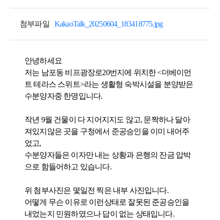
첨부파일
KakaoTalk_20250604_183418775.jpg
안녕하세요
저는 남포동 비프광장로20번지에 위치한 <더베이먼
트 테라스 스위트>라는 생활형 숙박시설을 분양받은
수분양자중 한명입니다.
작년 9월 건물이 다 지어지지도 않고, 문짝하나 달아
져있지않은 곳을 구청에서 준공승인을 이미 내어주
었고,
수분양자들은 이자만 내는 상황과 은행의 잔금 압박
으로 함들어하고 있습니다.
위 첨부사진은 몇일전 찍은 내부 사진입니다.
어떻게 무슨 이유로 이런상태로 잘못된 준공승인을
내었는지 민원하였으나 답이 없는 상태입니다.