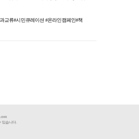
#개방과교류#시민큐레이션 #온라인캠페인#책
.com
수 있습니다.