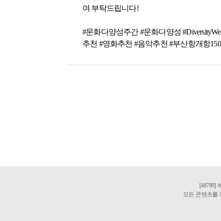
여 부탁드립니다!
#문화다양성주간 #문화다양성 #Divers
추천 #영화추천 #음악추천 #부산항개항15
[48789
모든 콘텐츠를 