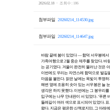
·
2026.02.18
조회수 :
186
첨부파일
20260214_114530.jpg
첨부파일
20260214_114647.jpg
바람 끝에 봄이 있었다 — 함덕 서우봉에서
가족여행으로 2월 중순 제주를 찾았다. 바
는 공기였다. 겨울이 완전히 물러난 것은 아
이번에도 우리는 자연스레 함덕으로 발길을
마음을 붙든다. 맑은 날에는 옥빛이 투명하
해변 옆에 조용히 솟아 있는 서우봉은 늘 
생각은 하지 못했다. 이번에는 그 봉우리를 
입구에는 나무 안내판이 서 있었다. ‘푸른
둘레길이 여러 색으로 표시되어 있었다. 표고
왔다. 지금은 평온한 산책로지만, 그 아래