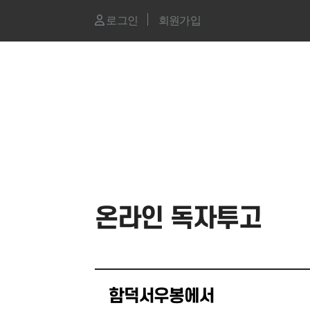
로그인
회원가입
온라인 독자투고
함덕서우봉에서