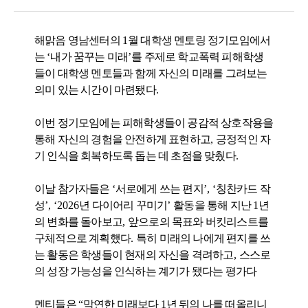
해맑음 영남센터의
1
월 대학생 멘토링 정기모임에서
는
‘
내가 꿈꾸는 미래
’
를 주제로 학교폭력 피해학생
들이 대학생 멘토들과 함께 자신의 미래를 그려보는
의미 있는 시간이 마련됐다
.
이번 정기모임에는 피해학생들이 공감적 상호작용을
통해 자신의 경험을 안전하게 표현하고
,
긍정적인 자
기 인식을 회복하도록 돕는 데 초점을 맞췄다
.
이날 참가자들은
‘
서로에게 쓰는 편지
’, ‘
칭찬카드 작
성
’, ‘2026
년 다이어리 꾸미기
’
활동을 통해 지난
1
년
의 변화를 돌아보고
,
앞으로의 목표와 버킷리스트를
구체적으로 계획했다
.
특히 미래의 나에게 편지를 쓰
는 활동은 학생들이 현재의 자신을 격려하고
,
스스로
의 성장 가능성을 인식하는 계기가 됐다는 평가다
멘티들은
“
막연한 미래보다
1
년 뒤의 나를 떠올리니