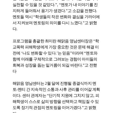
실천할 수 있을 것 같았다
.”, “
멘토가 내 이야기를 진
지하게 들어줘서 용기가 생겼다
.”
고 소감을 전했다
.
멘토들 역시
“
학생들의 작은 변화와 결심을 가까이에
서 지켜보며 멘토링의 의미를 다시 느꼈다
.”
고 밝혔
다
.
프로그램을 총괄한 최미란 해맑음 영남센터장은
“
학
교폭력 피해학생에게 가장 중요한 것은 문제 해결 이
전에
‘
나도 변화할 수 있다
.’
는 믿음
”
이라며
“
멘토와
함께 미래를 구체적으로 그려보는 경험이 아이들의
회복과 성장을 돕는 밑거름이 되길 바란다
.”
고 전했
다
해맑음 영남센터는
2
월 달에 진행될 종결식까지 멘
토
-
멘티 간 지속적인 소통과 사후 관리를 이어갈 계획
이다
.
센터 관계자는
“
단기적 지원에 그치지 않고
,
피
해학생이 스스로 삶의 방향을 선택하고 책임질 수 있
도록 장기적 관점의 멘토링을 이어가겠다
.”
고 밝혔