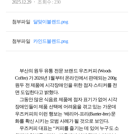
·
2025.12.29
조회수 :
230
첨부파일
달맞이블렌드.png
첨부파일
카인드블렌드.png
부산의 원두 유통 전문 브랜드 우즈커피
(Woods
Coffee)
가
2026
년
1
월부터 온라인에서 판매되는
200g
원두 전 제품에 시각장애인을 위한 점자 스티커를 전
면 도입한다고 밝혔다
.
그동안 많은 식음료 제품에 점자 표기가 없어 시각
장애인들이 제품 선택에 어려움을 겪고 있는 가운데
우즈커피의 이런 행보는
‘
배리어
-
프리
(Barrier-free)
문
화를 확신 시키는 모범 사례가 될 것으로 보인다
.
우즈커피 대표는
“
커피를 즐기는 데 있어 누구도 소