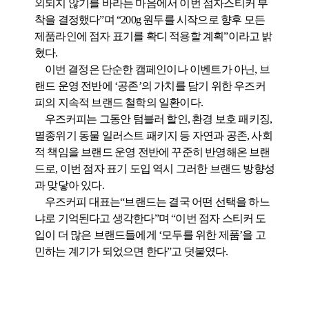
외되지 않기를 바라는 마음에서 이번 점자스티커 부
착을 결정했다
”
며
“200g
원두를 시작으로 향후 모든
제품라인에 점자 표기를 확디 적용할 계획
”
이라고 밝
혔다
.
이번 결정은 단순한 캠페인이나 이벤트가 아닌
,
브
랜드 운영 전반에
‘
공존
’
의 가치를 담기 위한 우즈커
피의 지속적 브랜드 철학의 일환이다
.
우즈커피는 그동안 텀블러 할인
,
환경 보호 패키징
,
멸종위기 동물 일러스트 패키지 등 자연과 공존
,
사회
적 책임을 브랜드 운영 전반에 꾸준히 반영해온 브랜
드로
,
이번 점자 표기 도입 역시 그러한 브랜드 방향성
과 맞닿아 있다
.
우즈커피 대표는
“
브랜드는 결국 어떤 선택을 하느
냐로 기억된다고 생각한다
”
며
“
이번 점자 스티커 도
입이 더 많은 브랜드들에게
‘
모두를 위한 제품
’
을 고
민하는 계기가 되었으면 한다
”
고 덧붙였다
.