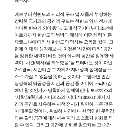
해보자
.
예로부터
한반도의 지리적 구조 및 새롭게 부상하는
강력한 국가와의 공간적 구도는 한반도 역사 전개에
커다란 변수가 되어 왔다
.
고대 삼국시대부터 조선에
이르기까지 한반도의 북방과 해상에 어떤 세력이 존
재했느냐에 따라서 한반도의 역사는 요동을 쳤다
.
그
런데 이제 와 생각해보니
,
이것은
'
시간에 따라
'
공간
을 점유한 세력이 바뀐 것이 아니라 공간을 점유한 세
력이
‘
시간
(
역사
)
을 좌우했음
’
을 드러내는 것이 아닌
가
?
결국
,
시간이란 그 자체가 지배성과 절대성을 스
스로 가질 수 없음을 뜻하는 것이다
.
그렇다면 인간
상상력의 역동성을 시간과 공간 중 어디에 자리매김
해야 할 것인가가 명확하게 일깨워진다
.
보르헤스의
‘
시학
(
詩學
)’
과 카바피스의
‘
이타카
(Ithaka)’
에서 시
간과 공간을 사유하는 시적 정서가 확연히 다른 것은
이 때문일 것이다
.
확실히 시간에 대한 막연한 무력감
과는 달리 공간에 대해서는 자기 스스로가 변화를 꾀
할 수 있다
.
그리고 공간에 변화를 일으키는 그 순간