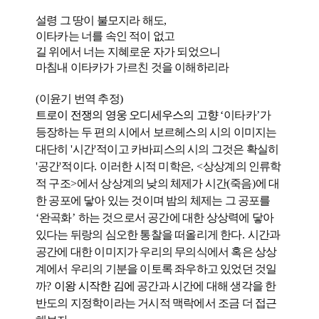
설령 그 땅이 불모지라 해도
,
이타카는 너를 속인 적이 없고
길 위에서 너는 지혜로운 자가 되었으니
마침내 이타카가 가르친 것을 이해하리라
(
이윤기 번역 추정
)
트로이 전쟁의 영웅 오디세우스의 고향
‘
이타카
’
가
등장하는 두 편의 시에서 보르헤스의 시의 이미지는
대단히
'
시간
'
적이고 카바피스의 시의 그것은 확실히
'
공간
'
적이다
.
이러한 시적 미학은
, <
상상계의 인류학
적 구조
>
에서 상상계의 낮의 체제가 시간
(
죽음
)
에 대
한 공포에 닿아 있는 것이며 밤의 체제는 그 공포를
‘
완곡화
’
하는 것으로서 공간에 대한 상상력에 닿아
있다는 뒤랑의 심오한 통찰을 떠올리게 한다
.
시간과
공간에 대한 이미지가 우리의 무의식에서 혹은 상상
계에서 우리의 기분을 이토록 좌우하고 있었던 것일
까
?
이왕 시작한 김에
공간과 시간에 대해 생각을 한
반도의 지정학이라는 거시적 맥락에서 조금 더 접근