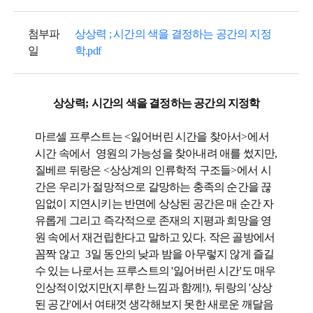
첨부파
상상력 ; 시간의 색을 결정하는 공간의 지정
일
학.pdf
상상력
;
시간의 색을 결정하는 공간의 지정학
마르셀 프루스트는
<
잃어버린 시간을 찾아서
>
에서
시간 속에서
영원의 가능성을 찾아내려 애를 썼지만
,
질베르 뒤랑은
<
상상계의 인류학적 구조들
>
에서 시
간은 우리가 절망적으로 갈망하는 충족의 순간을 끊
임없이 지연시키는 반면에 상상된 공간은 매 순간 자
유롭게 그리고 즉각적으로 존재의 지평과 희망을 영
원 속에서 재건립한다고 말하고 있다
.
작은 골방에서
꼼짝 않고
3
일 동안의 낮과 밤을 아무렇지 않게 즐길
수 있는 나로서는 프루스트의
'
잃어버린 시간
'
도 매우
인상적이었지만
(
지루한 느낌과 함께
!),
뒤랑의
'
상상
된 공간
'
에서 여태껏 생각해보지 못한 새로운 깨달음