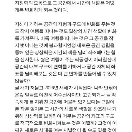
지정학의 요동으로 그 공간에서 시간의 색깔은 어떻
게든 변화하게 되는 것이다
.
자신이 거하는 공간의 지형과 구도에 변화를 주는 것
도 잠시 여행을 떠나는 것도 일상의 시간 색깔에 변화
를 가져온다
.
비록 여행을 떠나는 것은 그 공간을 잠
시 벗어나는 것에 불과할지언정 새로운 공간 경험을
통해 얻은 상상력은 시간의 색을 달리 직조해내는 힘
을 선사한다
.
짧은 여행이 주는 역동성이 이러할진대
공간의 내부 구조에 변화를 가하거나 공간 자체의 좌
표를 달리해보는 것은 더 큰 변화를 만들어낼 수 있지
않을까
?
곧 해가 저물고
2026
년 새해가 시작된다
.
나라 안팎이
온갖 일들로 여전히 어수선하지만
,
고립되거나 늘 익
숙하게 틀 지워진 공간에 머물러 있기보다는 큰일이
든 작은 일이든 그 시간의 새로운 색깔을 창조해 내기
위해 상상력을 발휘하여 머무는 공간의 좌표와 구도
를 적극적으로 변화시켜보는 것은 어떨까
?
그것이 어
쩌면 새로운 시대를 여는 시발점이 될 수도 있을 것이