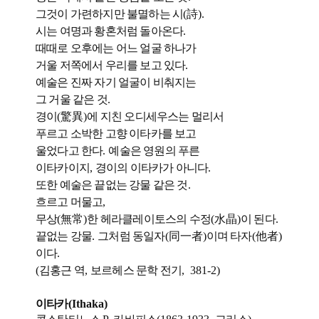
그것이 가련하지만 불멸하는 시
(
詩
).
시는 여명과 황혼처럼 돌아온다
.
때때로 오후에는 어느 얼굴 하나가
거울 저쪽에서 우리를 보고 있다
.
예술은 진짜 자기 얼굴이 비춰지는
그 거울 같은 것
.
경이
(
驚異
)
에 지친 오디세우스는 멀리서
푸르고 소박한 고향 이타카를 보고
울었다고 한다
.
예술은 영원의 푸른
이타카이지
,
경이의 이타카가 아니다
.
또한 예술은 끝없는 강물 같은 것
.
흐르고 머물고
,
무상
(
無常
)
한 헤라클레이토스의 수정
(
水晶
)
이 된다
.
끝없는 강물
.
그처럼 동일자
(
同一者
)
이며 타자
(
他者
)
이다
.
(
김홍근 역
,
보르헤스 문학 전기
, 381-2)
이타카
(Ithaka)