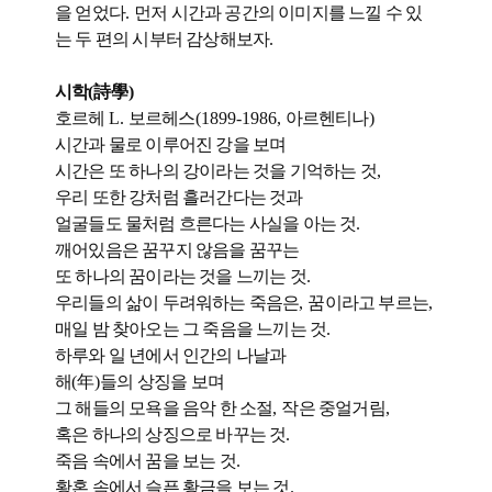
을 얻었다
.
먼저 시간과 공간의 이미지를 느낄 수 있
는 두 편의 시부터 감상해보자
.
시학
(
詩學
)
호르헤
L.
보르헤스
(1899-1986,
아르헨티나
)
시간과 물로 이루어진 강을 보며
시간은 또 하나의 강이라는 것을 기억하는 것
,
우리 또한 강처럼 흘러간다는 것과
얼굴들도 물처럼 흐른다는 사실을 아는 것
.
깨어있음은 꿈꾸지 않음을 꿈꾸는
또 하나의 꿈이라는 것을 느끼는 것
.
우리들의 삶이 두려워하는 죽음은
,
꿈이라고 부르는
,
매일 밤 찾아오는 그 죽음을 느끼는 것
.
하루와 일 년에서 인간의 나날과
해
(
年
)
들의 상징을 보며
그 해들의 모욕을 음악 한 소절
,
작은 중얼거림
,
혹은 하나의 상징으로 바꾸는 것
.
죽음 속에서 꿈을 보는 것
.
황혼 속에서 슬픈 황금을 보는 것
.