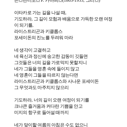
콘스탄티노스
P.
카바피스
(1863-1933,
그리스
)
이타카로 가는 길을 나설 때
,
기도하라
,
그 길이 모험과 배움으로 가득한 오랜 여정
이 되기를
,
라이스트리곤과 키클롭스
포세이돈의 진노를 두려워 마라
네 생각이 고결하고
네 육신과 정신에 숭고한 감동이 깃들면
그것들은 너의 길을 가로막지 못할지니
네가 그들을 영혼 속에 들이지 않고
네 영혼이 그들을 따르지 않는다면
라이스트리곤과 키클롭스와 사나운 포세이돈
그 무엇과도 마주치지 않으리
기도하라
,
너의 길이 오랜 여정이 되기를
크나큰 즐거움과 커다란 기쁨을 안고
미지의 항구로 들어설 때까지
네가 맞이할 여름의 아침은 수도 없으니