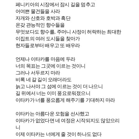
페니키아의 시장에서 잠시 길을 멈추고
어여쁜 물건들을 사라
자개와 산호와 호박과 흑단
온갖 관능적인 향수들을
무엇보다도 향수를
,
주머니 사정이 허락하는 최대한
이집트의 여러 도시들을 찾아가
현자들로부터 배우고 또 배우라
언제나 이타카를 마음에 두라
너의 목표는 그곳에 이르는 것이니
그러나 서두르지 마라
비록 네 갈 길이 오래더라도
늙고 나서야 그 섬에 이르는 것이 더 나으니
길 위에서 너는 이미 풍요로워졌으니
이타카가 너를 풍요롭게 해주기를 기대하지 마라
이타카는 아름다운 모험을 선사했고
이타카가 없었다면 네 여정은 시작되지도 않았으리
니
이제 이타카는 너에게 줄 것이 하나도 없다