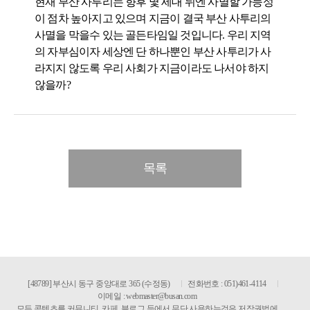
현재 부산 사투리는 향후 몇 세대 뒤엔 사멸할 가능성
이 점차 높아지고 있으며 지금이 결국 부산 사투리의
사멸을 막을수 있는 골든타임일 것입니다. 우리 지역
의 자부심이자 세상엔 단 하나뿐인 부산 사투리가 사
라지지 않도록 우리 사회가 지금이라도 나서야 하지
않을까?
목록
[48789] 부산시 동구 중앙대로 365 (수정동)
전화번호 : 051)461-4114
이메일 :
webmaster@busan.com
모든 콘텐츠를 커뮤니티, 카페, 블로그 등에서 무단 사용하는것은 저작권법에