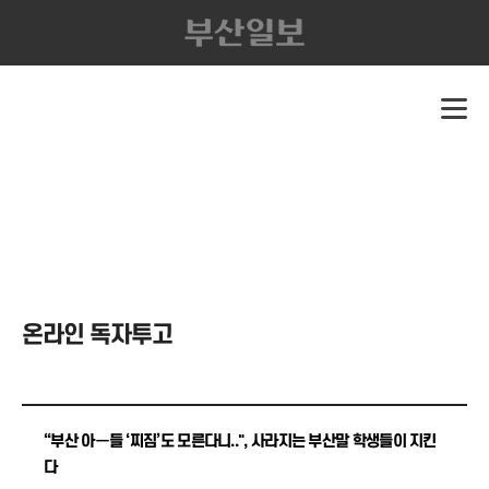
온라인 독자투고
“부산 아ー들 ‘찌짐’도 모른다니..", 사라지는 부산말 학생들이 지킨
다