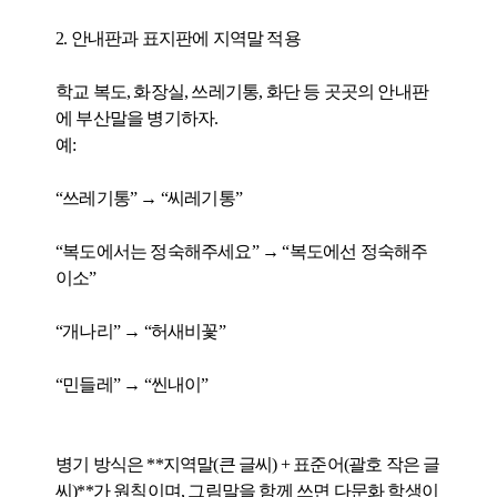
2. 안내판과 표지판에 지역말 적용
학교 복도, 화장실, 쓰레기통, 화단 등 곳곳의 안내판
에 부산말을 병기하자.
예:
“쓰레기통” → “씨레기통”
“복도에서는 정숙해주세요” → “복도에선 정숙해주
이소”
“개나리” → “허새비꽃”
“민들레” → “씬내이”
병기 방식은 **지역말(큰 글씨) + 표준어(괄호 작은 글
씨)**가 원칙이며, 그림말을 함께 쓰면 다문화 학생이