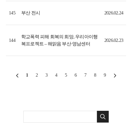
부산 전시
145
2026.02.24
학교폭력 피해 회복의 희망, 우리아이행
144
2026.02.23
복프로젝트 – 해맑음 부산·영남센터
1
2
3
4
5
6
7
8
9