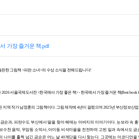
에서 가장 즐거운 책.pdf
판한 그림책 <피란 소녀>의 수상 소식을 전해드립니다!
서울국제도서전 <한국에서 가장 좋은 책> - 한국에서 가장 즐거운 책(Best book for chi
든 지역 작가 남정훈의 그림책이다. 그림 제작에 4년이 걸렸으며 2025년 부산정보
소녀 금순과, 피란수도 부산에서 딸을 찾아 헤매는 아버지의 이야기이다. 눈보라 속
보수천 움막, 우암동 소막사, 아미동 비석마을을 전전하며 고된 일과 속에서도 금
 나이를 훌쩍 넘긴 금순은 어느 날 40계단을 다시 찾는다. 그곳에는 아코디언을